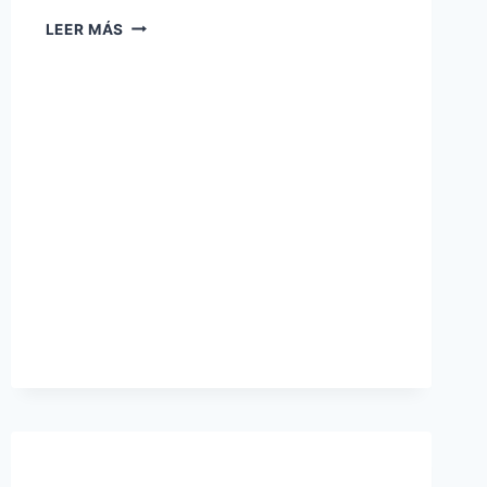
TALLER
LEER MÁS
56
DE
GERENCIA
DE
CONDOMINIOS
(5
DE
ABRIL
2024)