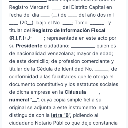
Registro Mercantil ____ del Distrito Capital en
fecha del día ____ (__) de ____ del año dos mil
____ (20__); bajo el No. ____; Tomo: ______.; y
titular del
Registro de Información Fiscal
(R.I.F.): J-_____
; representada en este acto por
su
Presidente
ciudadano: _
_________
, quien es
de nacionalidad venezolana; mayor de edad;
de este domicilio; de profesión comerciante y
titular de la Cédula de Identidad No.
______
, de
conformidad a las facultades que le otorga el
documento constitutivo y los estatutos sociales
de dicha empresa en la
Cláusula _____,
numeral “__”,
cuya copia simple fiel a su
original se adjunta a este instrumento legal
distinguida con la
letra “B
”,
pidiendo al
ciudadano Notario Público que deje constancia