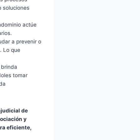
o soluciones
ndominio actúe
rios.
dar a prevenir o
s. Lo que
 brinda
doles tomar
ida
judicial de
ociación y
a eficiente,