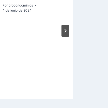
Por
procondominios
4 de junio de 2024
SOLICI
DEL LI
LA AS
PROPIE
ANTE E
PÚBLI
URGEN
Por
procon
15 de julio