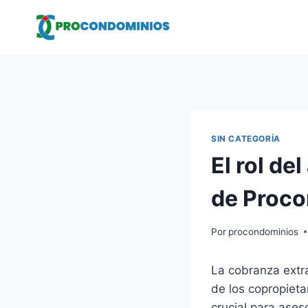
Saltar
al
contenido
SIN CATEGORÍA
El rol de
de Proc
Por
procondominios
La cobranza extr
de los copropieta
crucial para aseso