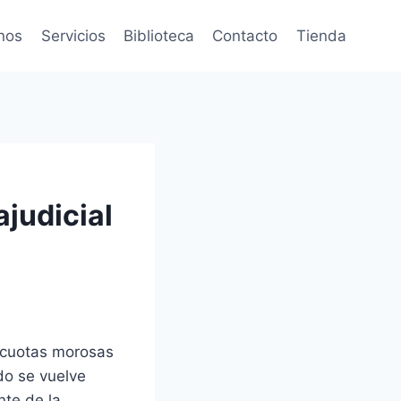
nos
Servicios
Biblioteca
Contacto
Tienda
ajudicial
s cuotas morosas
do se vuelve
nte de la