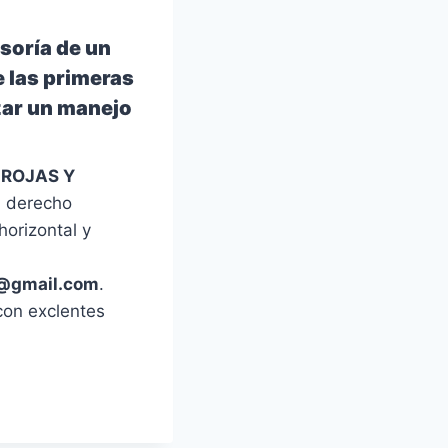
soría de un
 las primeras
zar un manejo
 ROJAS Y
l derecho
horizontal y
os@gmail.com
.
con exclentes