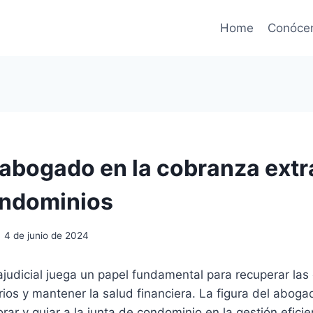
Home
Conóce
l abogado en la cobranza extr
ondominios
4 de junio de 2024
ajudicial juega un papel fundamental para recuperar la
rios y mantener la salud financiera. La figura del aboga
rar y guiar a la junta de condominio en la gestión eficie