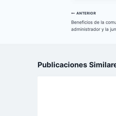
Navegación
ANTERIOR
Beneficios de la comu
de
administrador y la j
entradas
Publicaciones Similar
esto de
ominio?
ta!