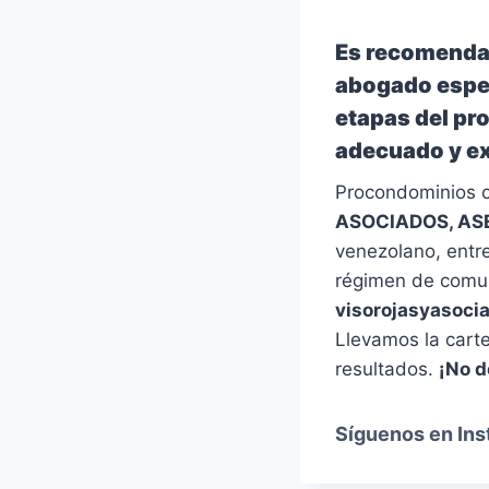
Es recomendab
abogado espec
etapas del pr
adecuado y exi
Procondominios c
ASOCIADOS, AS
venezolano, entre
régimen de comun
visorojasyasoci
Llevamos la carte
resultados.
¡No d
Síguenos en In