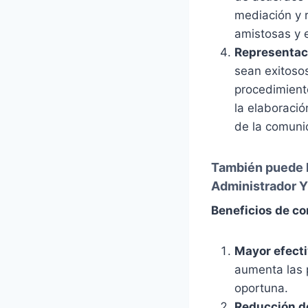
mediación y r
amistosas y e
Representaci
sean exitoso
procedimiento
la elaboració
de la comuni
También puede 
Administrador Y
Beneficios de co
Mayor efecti
aumenta las 
oportuna.
Reducción d