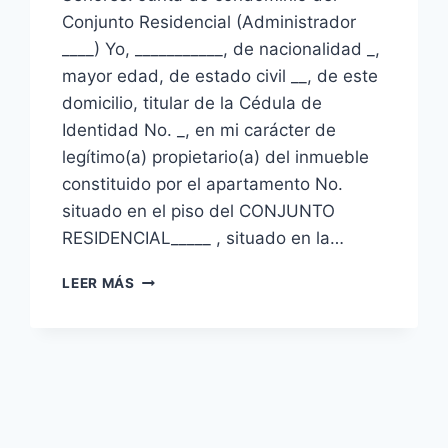
Conjunto Residencial (Administrador
____) Yo, ___________, de nacionalidad _,
mayor edad, de estado civil __, de este
domicilio, titular de la Cédula de
Identidad No. _, en mi carácter de
legítimo(a) propietario(a) del inmueble
constituido por el apartamento No.
situado en el piso del CONJUNTO
RESIDENCIAL_____ , situado en la…
MODELO
LEER MÁS
DE
AUTORIZACIÓN
PARA
SER
REPRESENTADO
EN
UNA
ASAMBLEA