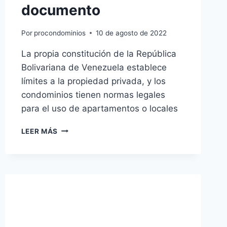
documento
Por
procondominios
10 de agosto de 2022
La propia constitución de la República
Bolivariana de Venezuela establece
límites a la propiedad privada, y los
condominios tienen normas legales
para el uso de apartamentos o locales
¿LOS
LEER MÁS
CONDOMINIOS
PUEDEN
SER
USADOS
COMO
HOTELES
O
POSADAS?
MODELO