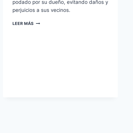
podado por su dueño, evitando daños y
perjuicios a sus vecinos.
SOLICITUD
LEER MÁS
DE
PODA
DE
RAMAS
DE
ÁRBOLES
A
CONDOMINIO
VECINO