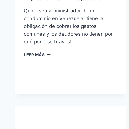
Quien sea administrador de un
condominio en Venezuela, tiene la
obligación de cobrar los gastos
comunes y los deudores no tienen por
qué ponerse bravos!
CARTA
LEER MÁS
ULTIMATUM
PARA
COBRAR
EXTRAJUDICIALMENTE
A
LOS
MOROSOS
DEL
CONDOMINIO