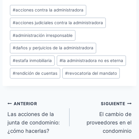
Etiquetas
#
acciones contra la administradora
de
#
acciones judiciales contra la administradora
la
entrada:
#
administración irresponsable
#
daños y perjuicios de la administradora
#
estafa inmobiliaria
#
la administradora no es eterna
#
rendición de cuentas
#
revocatoria del mandato
Navegación
ANTERIOR
SIGUIENTE
Las acciones de la
El cambio de
de
junta de condominio:
proveedores en el
entradas
¿cómo hacerlas?
condominio